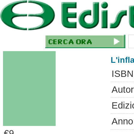
L'infl
ISBN
Autor
Edizi
Anno
€9