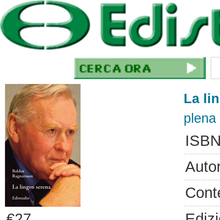
La li
plena 
ISBN
Auto
Cont
Ediz
€27