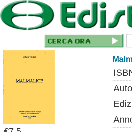
Malm
ISB
Auto
Ediz
Ann
€7.5