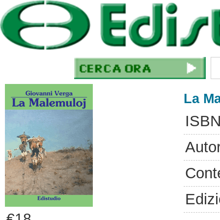
La Ma
ISBN
Auto
Cont
Ediz
€18