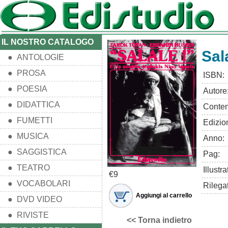
IL NOSTRO CATALOGO
Sal
● ANTOLOGIE
● PROSA
ISBN:
● POESIA
Autore
● DIDATTICA
Conten
● FUMETTI
Edizio
● MUSICA
Anno:
● SAGGISTICA
Pag:
● TEATRO
Illustra
€9
● VOCABOLARI
Rilega
Aggiungi al carrello
● DVD VIDEO
● RIVISTE
<< Torna indietro