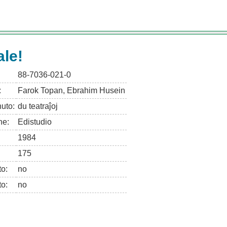
ale!
88-7036-021-0
:
Farok Topan, Ebrahim Husein
uto:
du teatraĵoj
ne:
Edistudio
1984
175
to:
no
to:
no