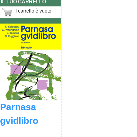
IL TUO CARRELLO
Il carrello è vuoto
Parnasa
gvidlibro