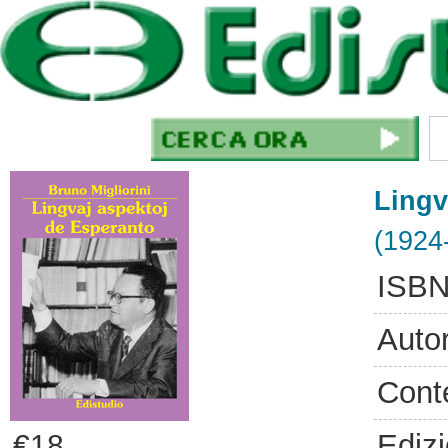
Lingv
(1924
ISBN
Auto
Cont
Ediz
€18