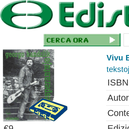
Vivu 
teksto
ISBN
Autor
Cont
Edizi
€9