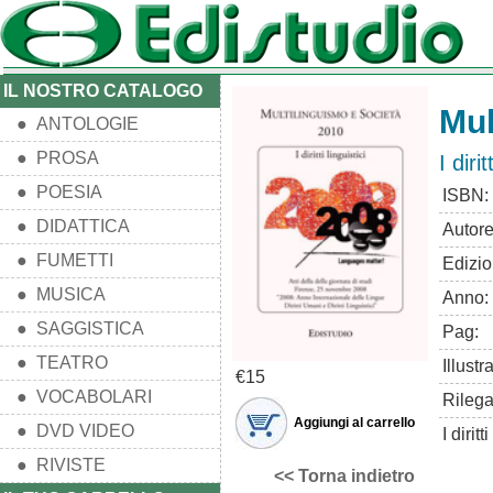
IL NOSTRO CATALOGO
Mul
● ANTOLOGIE
● PROSA
I dirit
● POESIA
ISBN:
● DIDATTICA
Autore
● FUMETTI
Edizio
● MUSICA
Anno:
● SAGGISTICA
Pag:
● TEATRO
Illustr
€15
● VOCABOLARI
Rilega
Aggiungi al carrello
● DVD VIDEO
I diritt
● RIVISTE
<< Torna indietro