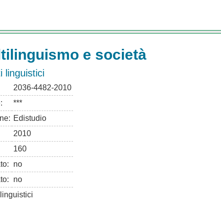
tilinguismo e società
ti linguistici
2036-4482-2010
:
***
ne:
Edistudio
2010
160
ato:
no
to:
no
i linguistici