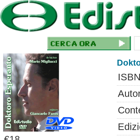
Dokto
ISBN
Auto
Cont
Ediz
€18