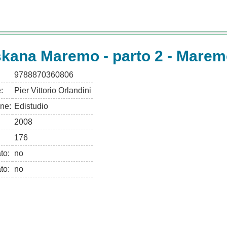
kana Maremo - parto 2 - Mare
9788870360806
:
Pier Vittorio Orlandini
ne:
Edistudio
2008
176
ato:
no
to:
no