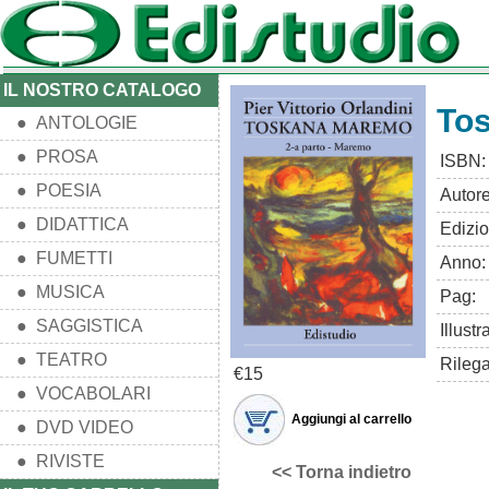
IL NOSTRO CATALOGO
Tos
● ANTOLOGIE
● PROSA
ISBN:
● POESIA
Autore
● DIDATTICA
Edizio
● FUMETTI
Anno:
● MUSICA
Pag:
● SAGGISTICA
Illustr
● TEATRO
Rilega
€15
● VOCABOLARI
Aggiungi al carrello
● DVD VIDEO
● RIVISTE
<< Torna indietro