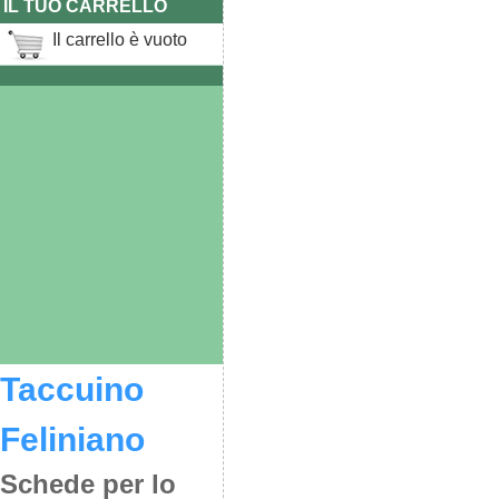
IL TUO CARRELLO
Il carrello è vuoto
Taccuino
Feliniano
Schede per lo