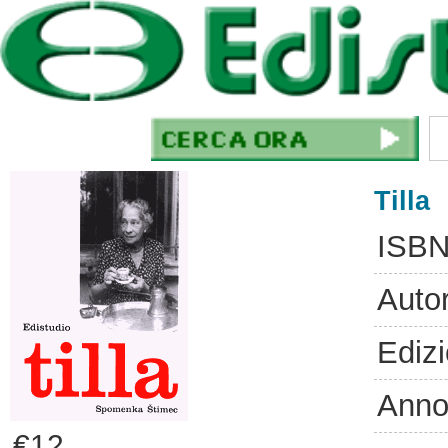
Tilla
ISBN
Auto
Ediz
Anno
€12